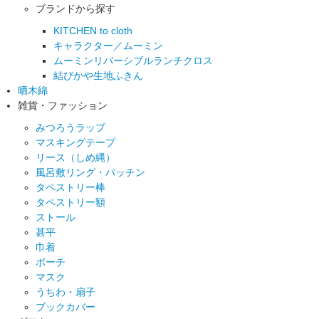
ブランドから探す
KITCHEN to cloth
キャラクター／ムーミン
ムーミンリバーシブルランチクロス
結びかや生地ふきん
晒木綿
雑貨・ファッション
みつろうラップ
マスキングテープ
リース（しめ縄）
風呂敷リング・パッチン
タペストリー棒
タペストリー額
ストール
甚平
巾着
ポーチ
マスク
うちわ・扇子
ブックカバー