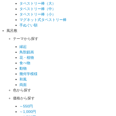
タペストリー棒（大）
タペストリー棒（中）
タペストリー棒（小）
マグネット式タペストリー棒
手ぬぐい額
風呂敷
テーマから探す
縁起
鳥獣戯画
花・植物
食べ物
動物
幾何学模様
和風
両面
色から探す
価格から探す
～550円
～1,000円