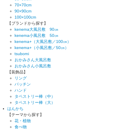
70×70cm
90×90cm
100×100cm
【ブランドから探す】
kenema大風呂敷 90㎝
kenema小風呂敷 50㎝
kenema+（大風呂敷／100㎝）
kenema+（小風呂敷／50㎝）
tsubomi
おかみさん大風呂敷
おかみさん小風呂敷
【装飾品】
リング
パッチン
ハンド
タペストリー棒（中）
タペストリー棒（大）
はんかち
【テーマから探す】
花・植物
食べ物