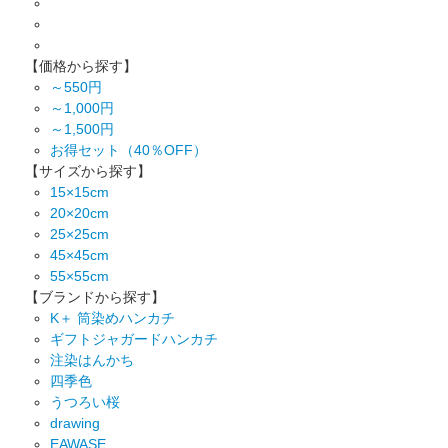
【価格から探す】
～550円
～1,000円
～1,500円
お得セット（40％OFF）
【サイズから探す】
15×15cm
20×20cm
25×25cm
45×45cm
55×55cm
【ブランドから探す】
K＋ 筒染めハンカチ
ギフトジャガードハンカチ
注染はんかち
四季色
うつろい桜
drawing
EAWASE