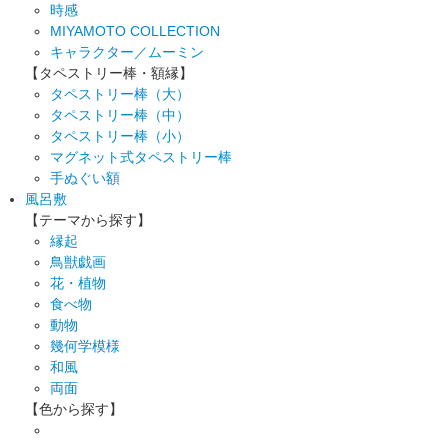
時感
MIYAMOTO COLLECTION
キャラクター／ムーミン
【タペストリー棒・額縁】
タペストリー棒（大）
タペストリー棒（中）
タペストリー棒（小）
マグネット式タペストリー棒
手ぬぐい額
風呂敷
【テーマから探す】
縁起
鳥獣戯画
花・植物
食べ物
動物
幾何学模様
和風
両面
【色から探す】