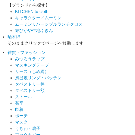
【ブランドから探す】
KITCHEN to cloth
キャラクター／ムーミン
ムーミンリバーシブルランチクロス
結びかや生地ふきん
晒木綿
そのままクリックでページへ移動します
雑貨・ファッション
みつろうラップ
マスキングテープ
リース（しめ縄）
風呂敷リング・パッチン
タペストリー棒
タペストリー額
ストール
甚平
巾着
ポーチ
マスク
うちわ・扇子
ブックカバー