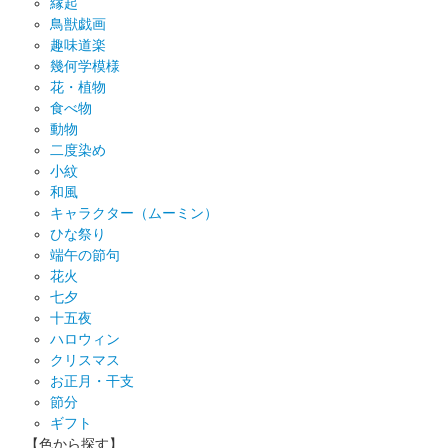
縁起
鳥獣戯画
趣味道楽
幾何学模様
花・植物
食べ物
動物
二度染め
小紋
和風
キャラクター（ムーミン）
ひな祭り
端午の節句
花火
七夕
十五夜
ハロウィン
クリスマス
お正月・干支
節分
ギフト
【色から探す】