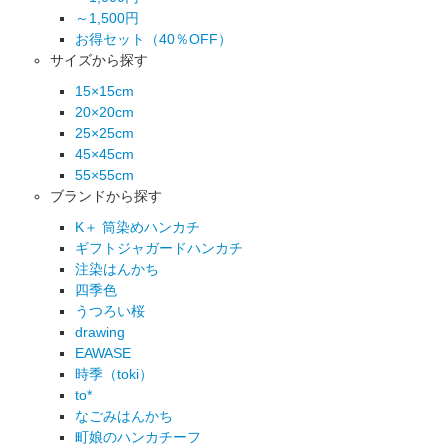
～1,500円
お得セット（40％OFF）
サイズから探す
15×15cm
20×20cm
25×25cm
45×45cm
55×55cm
ブランドから探す
K＋ 筒染めハンカチ
ギフトジャガードハンカチ
注染はんかち
四季色
うつろい桜
drawing
EAWASE
時季（toki）
to*
なごみはんかち
町娘のハンカチーフ