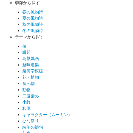
季節から探す
春の風物詩
夏の風物詩
秋の風物詩
冬の風物詩
テーマから探す
桜
縁起
鳥獣戯画
趣味道楽
幾何学模様
花・植物
食べ物
動物
二度染め
小紋
和風
キャラクター（ムーミン）
ひな祭り
端午の節句