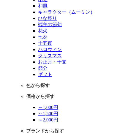
和風
キャラクター（ムーミン）
ひな祭り
端午の節句
花火
七夕
十五夜
ハロウィン
クリスマス
お正月・干支
節分
ギフト
色から探す
価格から探す
～1,000円
～1,500円
～2,000円
ブランドから探す