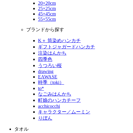
20×20cm
25×25cm
45×45cm
55×55cm
ブランドから探す
K＋ 筒染めハンカチ
ギフトジャガードハンカチ
注染はんかち
四季色
うつろい桜
drawing
EAWASE
時季（toki）
to*
なごみはんかち
町娘のハンカチーフ
acchicocchi
キャラクター／ムーミン
りぼん
タオル