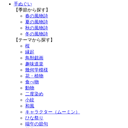
手ぬぐい
【季節から探す】
春の風物詩
夏の風物詩
秋の風物詩
冬の風物詩
【テーマから探す】
桜
縁起
鳥獣戯画
趣味道楽
幾何学模様
花・植物
食べ物
動物
二度染め
小紋
和風
キャラクター（ムーミン）
ひな祭り
端午の節句