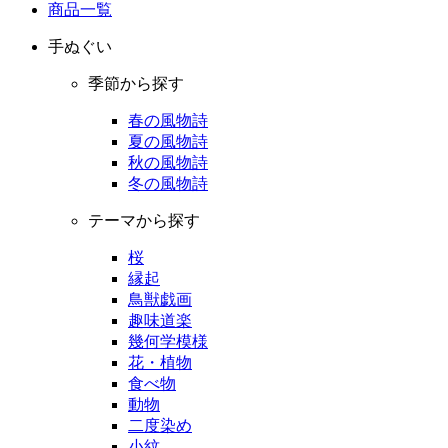
商品一覧
手ぬぐい
季節から探す
春の風物詩
夏の風物詩
秋の風物詩
冬の風物詩
テーマから探す
桜
縁起
鳥獣戯画
趣味道楽
幾何学模様
花・植物
食べ物
動物
二度染め
小紋