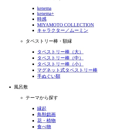
kenema
kenema+
時感
MIYAMOTO COLLECTION
キャラクター／ムーミン
タペストリー棒・額縁
タペストリー棒（大）
タペストリー棒（中）
タペストリー棒（小）
マグネット式タペストリー棒
手ぬぐい額
風呂敷
テーマから探す
縁起
鳥獣戯画
花・植物
食べ物