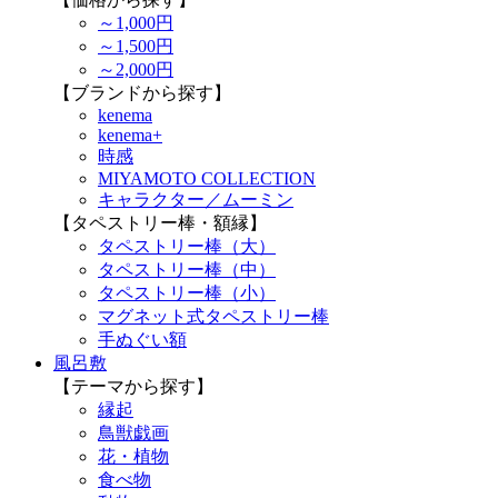
～1,000円
～1,500円
～2,000円
【ブランドから探す】
kenema
kenema+
時感
MIYAMOTO COLLECTION
キャラクター／ムーミン
【タペストリー棒・額縁】
タペストリー棒（大）
タペストリー棒（中）
タペストリー棒（小）
マグネット式タペストリー棒
手ぬぐい額
風呂敷
【テーマから探す】
縁起
鳥獣戯画
花・植物
食べ物