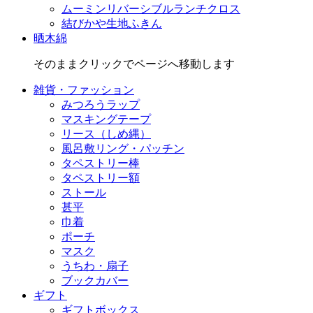
ムーミンリバーシブルランチクロス
結びかや生地ふきん
晒木綿
そのままクリックでページへ移動します
雑貨・ファッション
みつろうラップ
マスキングテープ
リース（しめ縄）
風呂敷リング・パッチン
タペストリー棒
タペストリー額
ストール
甚平
巾着
ポーチ
マスク
うちわ・扇子
ブックカバー
ギフト
ギフトボックス