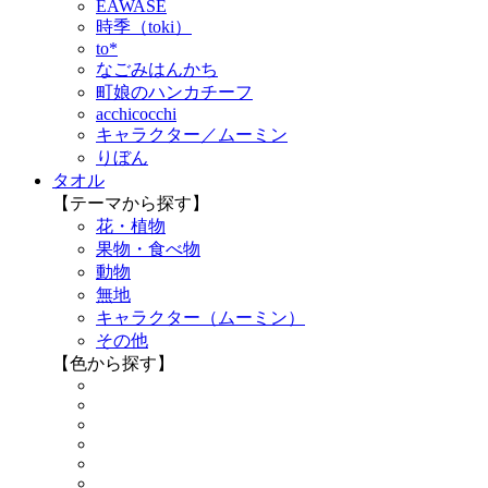
EAWASE
時季（toki）
to*
なごみはんかち
町娘のハンカチーフ
acchicocchi
キャラクター／ムーミン
りぼん
タオル
【テーマから探す】
花・植物
果物・食べ物
動物
無地
キャラクター（ムーミン）
その他
【色から探す】