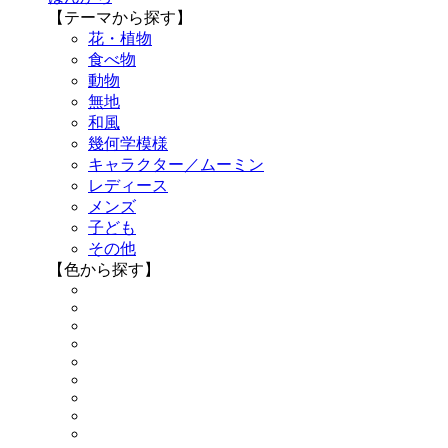
【テーマから探す】
花・植物
食べ物
動物
無地
和風
幾何学模様
キャラクター／ムーミン
レディース
メンズ
子ども
その他
【色から探す】