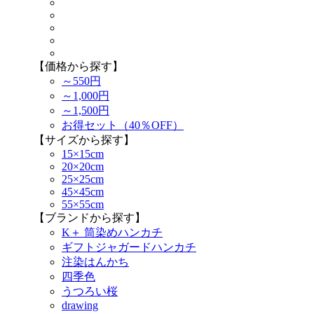
【価格から探す】
～550円
～1,000円
～1,500円
お得セット（40％OFF）
【サイズから探す】
15×15cm
20×20cm
25×25cm
45×45cm
55×55cm
【ブランドから探す】
K＋ 筒染めハンカチ
ギフトジャガードハンカチ
注染はんかち
四季色
うつろい桜
drawing