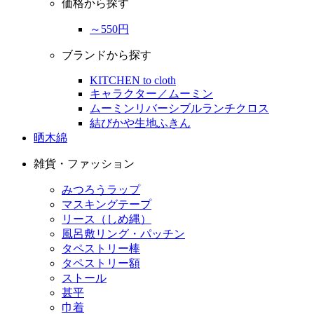
価格から探す
～550円
ブランドから探す
KITCHEN to cloth
キャラクター／ムーミン
ムーミンリバーシブルランチクロス
結びかや生地ふきん
晒木綿
雑貨・ファッション
みつろうラップ
マスキングテープ
リース（しめ縄）
風呂敷リング・パッチン
タペストリー棒
タペストリー額
ストール
甚平
巾着