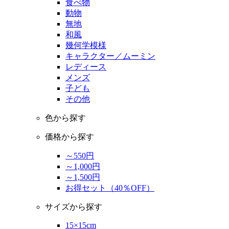
食べ物
動物
無地
和風
幾何学模様
キャラクター／ムーミン
レディース
メンズ
子ども
その他
色から探す
価格から探す
～550円
～1,000円
～1,500円
お得セット（40％OFF）
サイズから探す
15×15cm