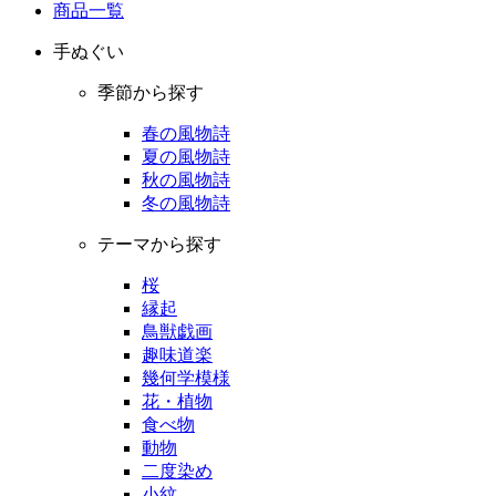
商品一覧
手ぬぐい
季節から探す
春の風物詩
夏の風物詩
秋の風物詩
冬の風物詩
テーマから探す
桜
縁起
鳥獣戯画
趣味道楽
幾何学模様
花・植物
食べ物
動物
二度染め
小紋