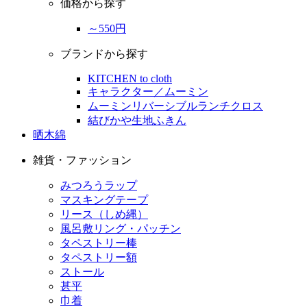
価格から探す
～550円
ブランドから探す
KITCHEN to cloth
キャラクター／ムーミン
ムーミンリバーシブルランチクロス
結びかや生地ふきん
晒木綿
雑貨・ファッション
みつろうラップ
マスキングテープ
リース（しめ縄）
風呂敷リング・パッチン
タペストリー棒
タペストリー額
ストール
甚平
巾着