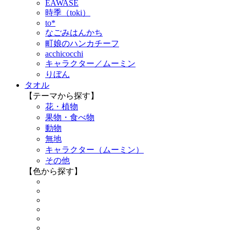
EAWASE
時季（toki）
to*
なごみはんかち
町娘のハンカチーフ
acchicocchi
キャラクター／ムーミン
りぼん
タオル
【テーマから探す】
花・植物
果物・食べ物
動物
無地
キャラクター（ムーミン）
その他
【色から探す】