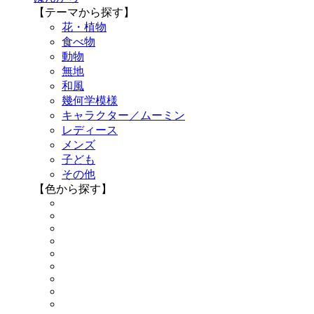
【テーマから探す】
花・植物
食べ物
動物
無地
和風
幾何学模様
キャラクター／ムーミン
レディース
メンズ
子ども
その他
【色から探す】