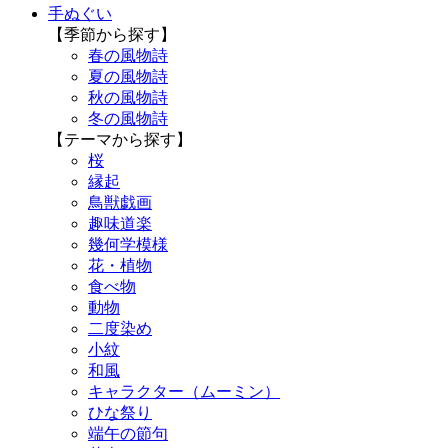
手ぬぐい
【季節から探す】
春の風物詩
夏の風物詩
秋の風物詩
冬の風物詩
【テーマから探す】
桜
縁起
鳥獣戯画
趣味道楽
幾何学模様
花・植物
食べ物
動物
二度染め
小紋
和風
キャラクター（ムーミン）
ひな祭り
端午の節句