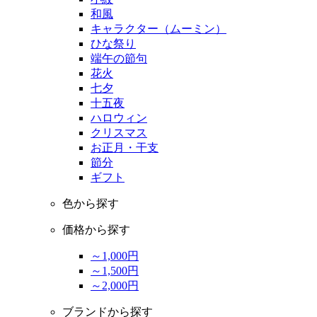
和風
キャラクター（ムーミン）
ひな祭り
端午の節句
花火
七夕
十五夜
ハロウィン
クリスマス
お正月・干支
節分
ギフト
色から探す
価格から探す
～1,000円
～1,500円
～2,000円
ブランドから探す