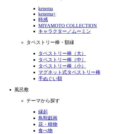
kenema
kenema+
時感
MIYAMOTO COLLECTION
キャラクター／ムーミン
タペストリー棒・額縁
タペストリー棒（大）
タペストリー棒（中）
タペストリー棒（小）
マグネット式タペストリー棒
手ぬぐい額
風呂敷
テーマから探す
縁起
鳥獣戯画
花・植物
食べ物