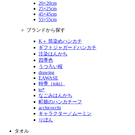
20×20cm
25×25cm
45×45cm
55×55cm
ブランドから探す
K＋ 筒染めハンカチ
ギフトジャガードハンカチ
注染はんかち
四季色
うつろい桜
drawing
EAWASE
時季（toki）
to*
なごみはんかち
町娘のハンカチーフ
acchicocchi
キャラクター／ムーミン
りぼん
タオル