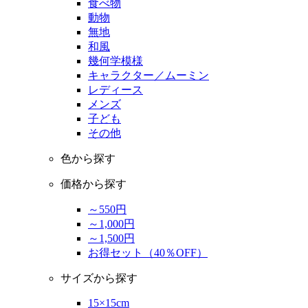
食べ物
動物
無地
和風
幾何学模様
キャラクター／ムーミン
レディース
メンズ
子ども
その他
色から探す
価格から探す
～550円
～1,000円
～1,500円
お得セット（40％OFF）
サイズから探す
15×15cm