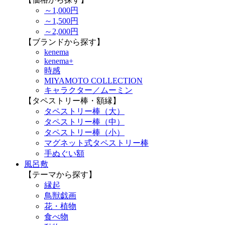
～1,000円
～1,500円
～2,000円
【ブランドから探す】
kenema
kenema+
時感
MIYAMOTO COLLECTION
キャラクター／ムーミン
【タペストリー棒・額縁】
タペストリー棒（大）
タペストリー棒（中）
タペストリー棒（小）
マグネット式タペストリー棒
手ぬぐい額
風呂敷
【テーマから探す】
縁起
鳥獣戯画
花・植物
食べ物