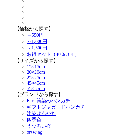
【価格から探す】
～550円
～1,000円
～1,500円
お得セット（40％OFF）
【サイズから探す】
15×15cm
20×20cm
25×25cm
45×45cm
55×55cm
【ブランドから探す】
K＋ 筒染めハンカチ
ギフトジャガードハンカチ
注染はんかち
四季色
うつろい桜
drawing