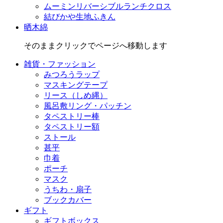
ムーミンリバーシブルランチクロス
結びかや生地ふきん
晒木綿
そのままクリックでページへ移動します
雑貨・ファッション
みつろうラップ
マスキングテープ
リース（しめ縄）
風呂敷リング・パッチン
タペストリー棒
タペストリー額
ストール
甚平
巾着
ポーチ
マスク
うちわ・扇子
ブックカバー
ギフト
ギフトボックス