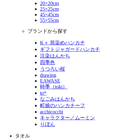
20×20cm
25×25cm
45×45cm
55×55cm
ブランドから探す
K＋ 筒染めハンカチ
ギフトジャガードハンカチ
注染はんかち
四季色
うつろい桜
drawing
EAWASE
時季（toki）
to*
なごみはんかち
町娘のハンカチーフ
acchicocchi
キャラクター／ムーミン
りぼん
タオル