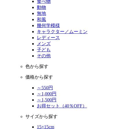
食べ物
動物
無地
和風
幾何学模様
キャラクター／ムーミン
レディース
メンズ
子ども
その他
色から探す
価格から探す
～550円
～1,000円
～1,500円
お得セット（40％OFF）
サイズから探す
15×15cm