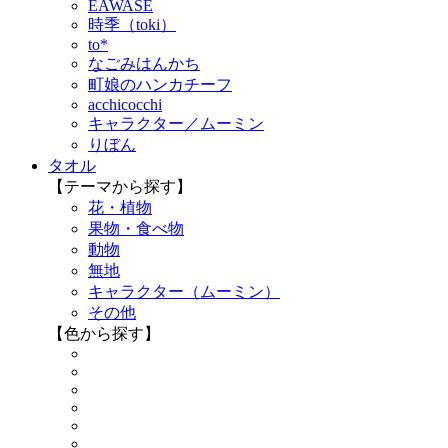
EAWASE
時季（toki）
to*
なごみはんかち
町娘のハンカチーフ
acchicocchi
キャラクター／ムーミン
りぼん
タオル
【テーマから探す】
花・植物
果物・食べ物
動物
無地
キャラクター（ムーミン）
その他
【色から探す】