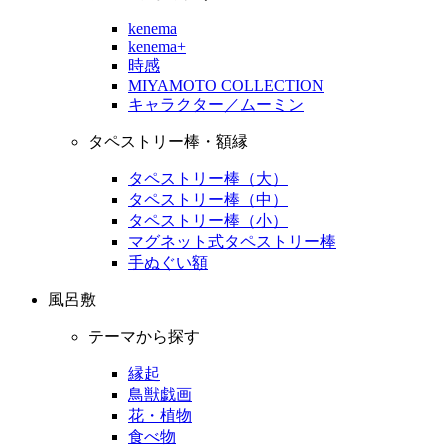
kenema
kenema+
時感
MIYAMOTO COLLECTION
キャラクター／ムーミン
タペストリー棒・額縁
タペストリー棒（大）
タペストリー棒（中）
タペストリー棒（小）
マグネット式タペストリー棒
手ぬぐい額
風呂敷
テーマから探す
縁起
鳥獣戯画
花・植物
食べ物