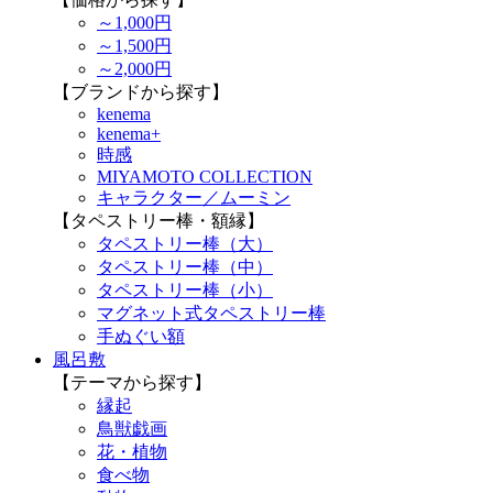
～1,000円
～1,500円
～2,000円
【ブランドから探す】
kenema
kenema+
時感
MIYAMOTO COLLECTION
キャラクター／ムーミン
【タペストリー棒・額縁】
タペストリー棒（大）
タペストリー棒（中）
タペストリー棒（小）
マグネット式タペストリー棒
手ぬぐい額
風呂敷
【テーマから探す】
縁起
鳥獣戯画
花・植物
食べ物