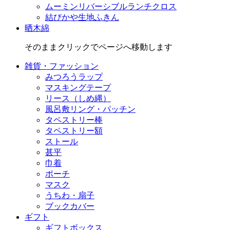
ムーミンリバーシブルランチクロス
結びかや生地ふきん
晒木綿
そのままクリックでページへ移動します
雑貨・ファッション
みつろうラップ
マスキングテープ
リース（しめ縄）
風呂敷リング・パッチン
タペストリー棒
タペストリー額
ストール
甚平
巾着
ポーチ
マスク
うちわ・扇子
ブックカバー
ギフト
ギフトボックス