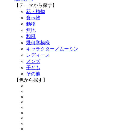
【テーマから探す】
花・植物
食べ物
動物
無地
和風
幾何学模様
キャラクター／ムーミン
レディース
メンズ
子ども
その他
【色から探す】