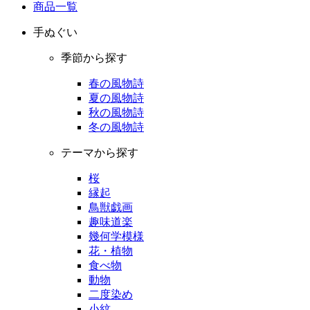
商品一覧
手ぬぐい
季節から探す
春の風物詩
夏の風物詩
秋の風物詩
冬の風物詩
テーマから探す
桜
縁起
鳥獣戯画
趣味道楽
幾何学模様
花・植物
食べ物
動物
二度染め
小紋