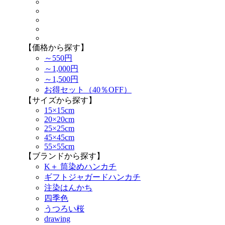
【価格から探す】
～550円
～1,000円
～1,500円
お得セット（40％OFF）
【サイズから探す】
15×15cm
20×20cm
25×25cm
45×45cm
55×55cm
【ブランドから探す】
K＋ 筒染めハンカチ
ギフトジャガードハンカチ
注染はんかち
四季色
うつろい桜
drawing