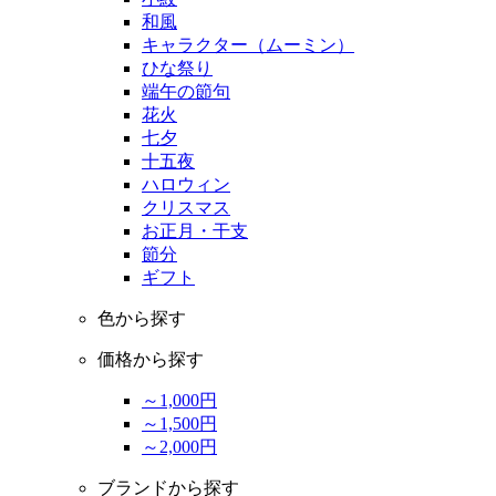
和風
キャラクター（ムーミン）
ひな祭り
端午の節句
花火
七夕
十五夜
ハロウィン
クリスマス
お正月・干支
節分
ギフト
色から探す
価格から探す
～1,000円
～1,500円
～2,000円
ブランドから探す