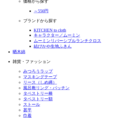
価格から探す
～550円
ブランドから探す
KITCHEN to cloth
キャラクター／ムーミン
ムーミンリバーシブルランチクロス
結びかや生地ふきん
晒木綿
雑貨・ファッション
みつろうラップ
マスキングテープ
リース（しめ縄）
風呂敷リング・パッチン
タペストリー棒
タペストリー額
ストール
甚平
巾着