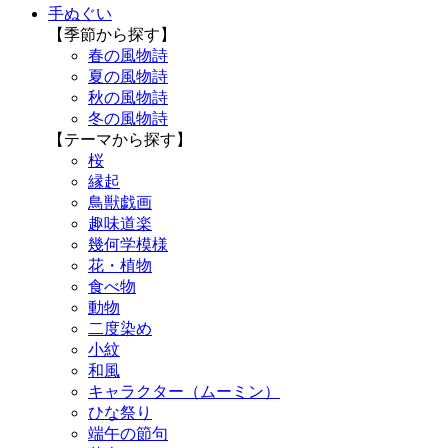
手ぬぐい
【季節から探す】
春の風物詩
夏の風物詩
秋の風物詩
冬の風物詩
【テーマから探す】
桜
縁起
鳥獣戯画
趣味道楽
幾何学模様
花・植物
食べ物
動物
二度染め
小紋
和風
キャラクター（ムーミン）
ひな祭り
端午の節句