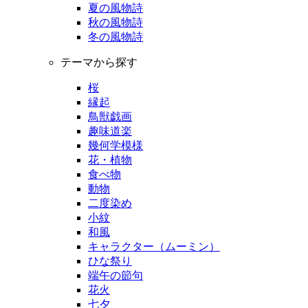
夏の風物詩
秋の風物詩
冬の風物詩
テーマから探す
桜
縁起
鳥獣戯画
趣味道楽
幾何学模様
花・植物
食べ物
動物
二度染め
小紋
和風
キャラクター（ムーミン）
ひな祭り
端午の節句
花火
七夕