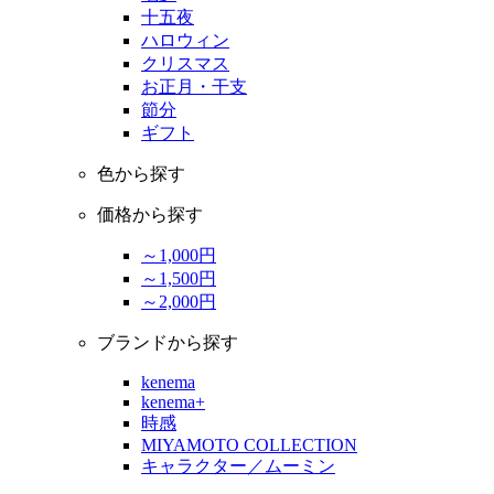
十五夜
ハロウィン
クリスマス
お正月・干支
節分
ギフト
色から探す
価格から探す
～1,000円
～1,500円
～2,000円
ブランドから探す
kenema
kenema+
時感
MIYAMOTO COLLECTION
キャラクター／ムーミン