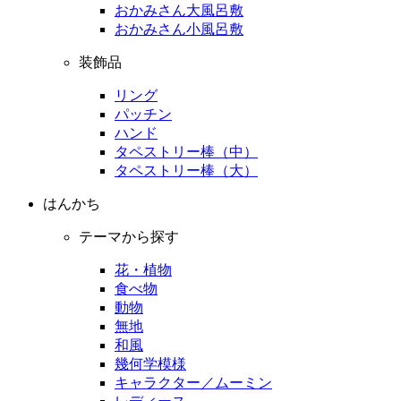
おかみさん大風呂敷
おかみさん小風呂敷
装飾品
リング
パッチン
ハンド
タペストリー棒（中）
タペストリー棒（大）
はんかち
テーマから探す
花・植物
食べ物
動物
無地
和風
幾何学模様
キャラクター／ムーミン