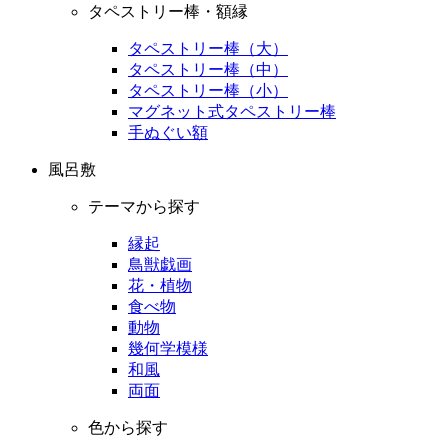
タペストリー棒・額縁
タペストリー棒（大）
タペストリー棒（中）
タペストリー棒（小）
マグネット式タペストリー棒
手ぬぐい額
風呂敷
テーマから探す
縁起
鳥獣戯画
花・植物
食べ物
動物
幾何学模様
和風
両面
色から探す