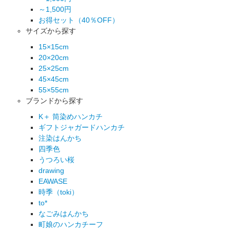
～1,500円
お得セット（40％OFF）
サイズから探す
15×15cm
20×20cm
25×25cm
45×45cm
55×55cm
ブランドから探す
K＋ 筒染めハンカチ
ギフトジャガードハンカチ
注染はんかち
四季色
うつろい桜
drawing
EAWASE
時季（toki）
to*
なごみはんかち
町娘のハンカチーフ