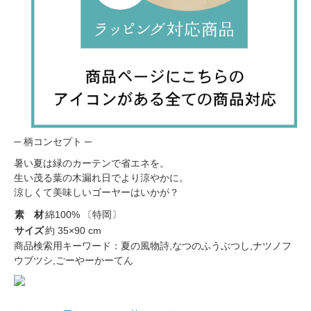
─ 柄コンセプト ─
暑い夏は緑のカーテンで省エネを。
生い茂る葉の木漏れ日でより涼やかに。
涼しくて美味しいゴーヤーはいかが？
素 材
綿100% 〔特岡〕
サイズ
約 35×90 cm
商品検索用キーワード：夏の風物詩,なつのふうぶつし,ナツノフ
ウブツシ,ごーやーかーてん