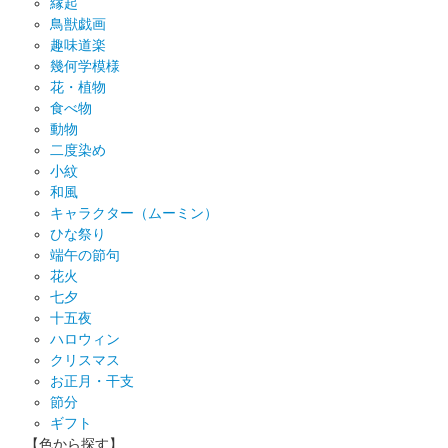
縁起
鳥獣戯画
趣味道楽
幾何学模様
花・植物
食べ物
動物
二度染め
小紋
和風
キャラクター（ムーミン）
ひな祭り
端午の節句
花火
七夕
十五夜
ハロウィン
クリスマス
お正月・干支
節分
ギフト
【色から探す】