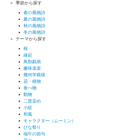
季節から探す
春の風物詩
夏の風物詩
秋の風物詩
冬の風物詩
テーマから探す
桜
縁起
鳥獣戯画
趣味道楽
幾何学模様
花・植物
食べ物
動物
二度染め
小紋
和風
キャラクター（ムーミン）
ひな祭り
端午の節句