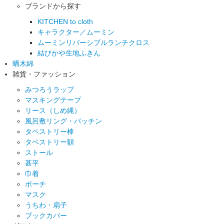
ブランドから探す
KITCHEN to cloth
キャラクター／ムーミン
ムーミンリバーシブルランチクロス
結びかや生地ふきん
晒木綿
雑貨・ファッション
みつろうラップ
マスキングテープ
リース（しめ縄）
風呂敷リング・パッチン
タペストリー棒
タペストリー額
ストール
甚平
巾着
ポーチ
マスク
うちわ・扇子
ブックカバー