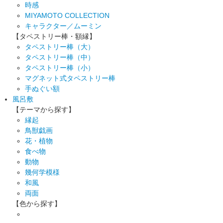
時感
MIYAMOTO COLLECTION
キャラクター／ムーミン
【タペストリー棒・額縁】
タペストリー棒（大）
タペストリー棒（中）
タペストリー棒（小）
マグネット式タペストリー棒
手ぬぐい額
風呂敷
【テーマから探す】
縁起
鳥獣戯画
花・植物
食べ物
動物
幾何学模様
和風
両面
【色から探す】