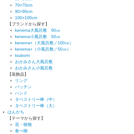
70×70cm
90×90cm
100×100cm
【ブランドから探す】
kenema大風呂敷 90㎝
kenema小風呂敷 50㎝
kenema+（大風呂敷／100㎝）
kenema+（小風呂敷／50㎝）
tsubomi
おかみさん大風呂敷
おかみさん小風呂敷
【装飾品】
リング
パッチン
ハンド
タペストリー棒（中）
タペストリー棒（大）
はんかち
【テーマから探す】
花・植物
食べ物