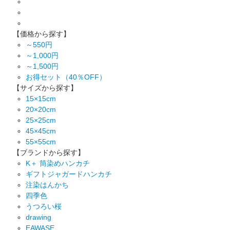
【価格から探す】
～550円
～1,000円
～1,500円
お得セット（40％OFF）
【サイズから探す】
15×15cm
20×20cm
25×25cm
45×45cm
55×55cm
【ブランドから探す】
K＋ 筒染めハンカチ
ギフトジャガードハンカチ
注染はんかち
四季色
うつろい桜
drawing
EAWASE