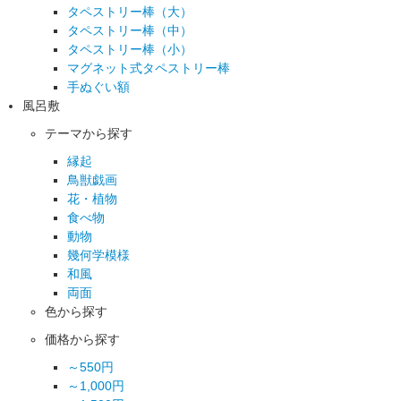
タペストリー棒（大）
タペストリー棒（中）
タペストリー棒（小）
マグネット式タペストリー棒
手ぬぐい額
風呂敷
テーマから探す
縁起
鳥獣戯画
花・植物
食べ物
動物
幾何学模様
和風
両面
色から探す
価格から探す
～550円
～1,000円