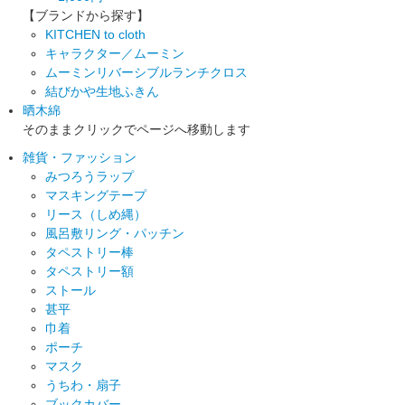
【ブランドから探す】
KITCHEN to cloth
キャラクター／ムーミン
ムーミンリバーシブルランチクロス
結びかや生地ふきん
晒木綿
そのままクリックでページへ移動します
雑貨・ファッション
みつろうラップ
マスキングテープ
リース（しめ縄）
風呂敷リング・パッチン
タペストリー棒
タペストリー額
ストール
甚平
巾着
ポーチ
マスク
うちわ・扇子
ブックカバー