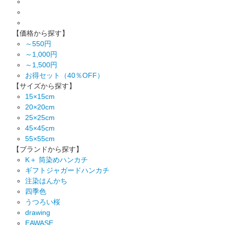
【価格から探す】
～550円
～1,000円
～1,500円
お得セット（40％OFF）
【サイズから探す】
15×15cm
20×20cm
25×25cm
45×45cm
55×55cm
【ブランドから探す】
K＋ 筒染めハンカチ
ギフトジャガードハンカチ
注染はんかち
四季色
うつろい桜
drawing
EAWASE