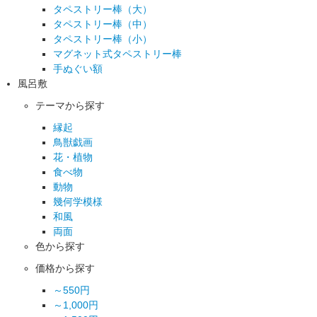
タペストリー棒（大）
タペストリー棒（中）
タペストリー棒（小）
マグネット式タペストリー棒
手ぬぐい額
風呂敷
テーマから探す
縁起
鳥獣戯画
花・植物
食べ物
動物
幾何学模様
和風
両面
色から探す
価格から探す
～550円
～1,000円