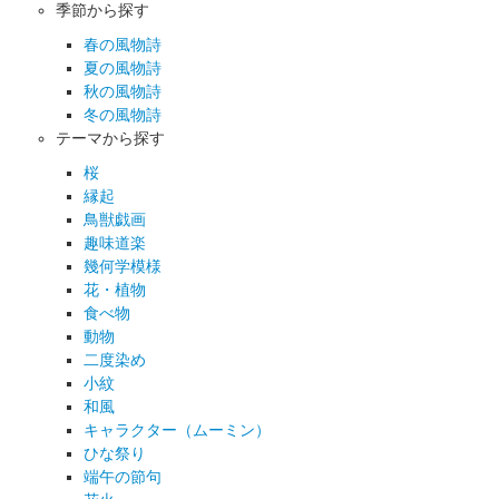
季節から探す
春の風物詩
夏の風物詩
秋の風物詩
冬の風物詩
テーマから探す
桜
縁起
鳥獣戯画
趣味道楽
幾何学模様
花・植物
食べ物
動物
二度染め
小紋
和風
キャラクター（ムーミン）
ひな祭り
端午の節句