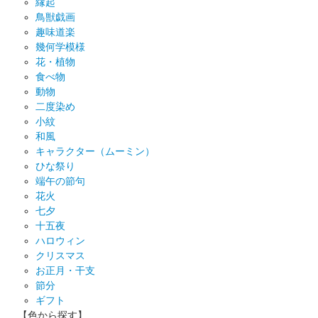
縁起
鳥獣戯画
趣味道楽
幾何学模様
花・植物
食べ物
動物
二度染め
小紋
和風
キャラクター（ムーミン）
ひな祭り
端午の節句
花火
七夕
十五夜
ハロウィン
クリスマス
お正月・干支
節分
ギフト
【色から探す】