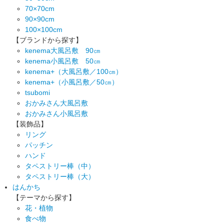
70×70cm
90×90cm
100×100cm
【ブランドから探す】
kenema大風呂敷 90㎝
kenema小風呂敷 50㎝
kenema+（大風呂敷／100㎝）
kenema+（小風呂敷／50㎝）
tsubomi
おかみさん大風呂敷
おかみさん小風呂敷
【装飾品】
リング
パッチン
ハンド
タペストリー棒（中）
タペストリー棒（大）
はんかち
【テーマから探す】
花・植物
食べ物