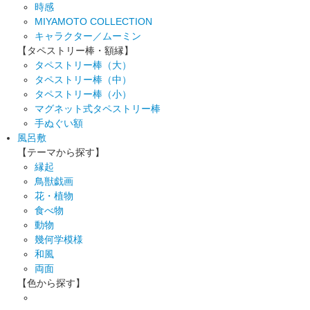
時感
MIYAMOTO COLLECTION
キャラクター／ムーミン
【タペストリー棒・額縁】
タペストリー棒（大）
タペストリー棒（中）
タペストリー棒（小）
マグネット式タペストリー棒
手ぬぐい額
風呂敷
【テーマから探す】
縁起
鳥獣戯画
花・植物
食べ物
動物
幾何学模様
和風
両面
【色から探す】