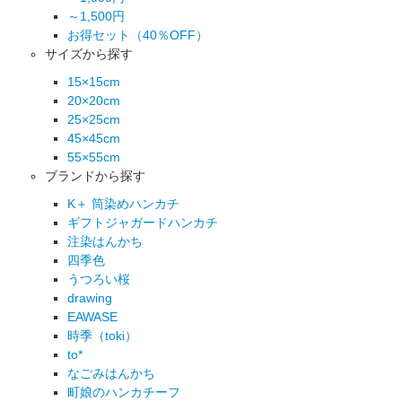
～1,500円
お得セット（40％OFF）
サイズから探す
15×15cm
20×20cm
25×25cm
45×45cm
55×55cm
ブランドから探す
K＋ 筒染めハンカチ
ギフトジャガードハンカチ
注染はんかち
四季色
うつろい桜
drawing
EAWASE
時季（toki）
to*
なごみはんかち
町娘のハンカチーフ