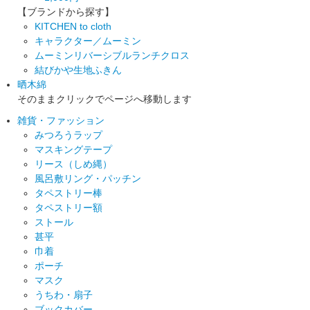
【ブランドから探す】
KITCHEN to cloth
キャラクター／ムーミン
ムーミンリバーシブルランチクロス
結びかや生地ふきん
晒木綿
そのままクリックでページへ移動します
雑貨・ファッション
みつろうラップ
マスキングテープ
リース（しめ縄）
風呂敷リング・パッチン
タペストリー棒
タペストリー額
ストール
甚平
巾着
ポーチ
マスク
うちわ・扇子
ブックカバー