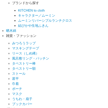
ブランドから探す
KITCHEN to cloth
キャラクター／ムーミン
ムーミンリバーシブルランチクロス
結びかや生地ふきん
晒木綿
雑貨・ファッション
みつろうラップ
マスキングテープ
リース（しめ縄）
風呂敷リング・パッチン
タペストリー棒
タペストリー額
ストール
甚平
巾着
ポーチ
マスク
うちわ・扇子
ブックカバー