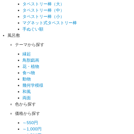
タペストリー棒（大）
タペストリー棒（中）
タペストリー棒（小）
マグネット式タペストリー棒
手ぬぐい額
風呂敷
テーマから探す
縁起
鳥獣戯画
花・植物
食べ物
動物
幾何学模様
和風
両面
色から探す
価格から探す
～550円
～1,000円