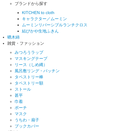
ブランドから探す
KITCHEN to cloth
キャラクター／ムーミン
ムーミンリバーシブルランチクロス
結びかや生地ふきん
晒木綿
雑貨・ファッション
みつろうラップ
マスキングテープ
リース（しめ縄）
風呂敷リング・パッチン
タペストリー棒
タペストリー額
ストール
甚平
巾着
ポーチ
マスク
うちわ・扇子
ブックカバー