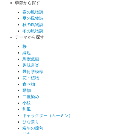
季節から探す
春の風物詩
夏の風物詩
秋の風物詩
冬の風物詩
テーマから探す
桜
縁起
鳥獣戯画
趣味道楽
幾何学模様
花・植物
食べ物
動物
二度染め
小紋
和風
キャラクター（ムーミン）
ひな祭り
端午の節句