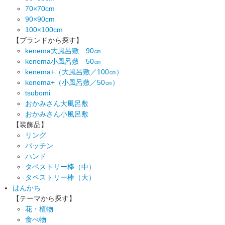
70×70cm
90×90cm
100×100cm
【ブランドから探す】
kenema大風呂敷 90㎝
kenema小風呂敷 50㎝
kenema+（大風呂敷／100㎝）
kenema+（小風呂敷／50㎝）
tsubomi
おかみさん大風呂敷
おかみさん小風呂敷
【装飾品】
リング
パッチン
ハンド
タペストリー棒（中）
タペストリー棒（大）
はんかち
【テーマから探す】
花・植物
食べ物