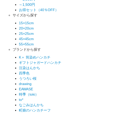
～1,500円
お得セット（40％OFF）
サイズから探す
15×15cm
20×20cm
25×25cm
45×45cm
55×55cm
ブランドから探す
K＋ 筒染めハンカチ
ギフトジャガードハンカチ
注染はんかち
四季色
うつろい桜
drawing
EAWASE
時季（toki）
to*
なごみはんかち
町娘のハンカチーフ