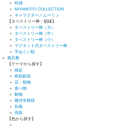
時感
MIYAMOTO COLLECTION
キャラクター／ムーミン
【タペストリー棒・額縁】
タペストリー棒（大）
タペストリー棒（中）
タペストリー棒（小）
マグネット式タペストリー棒
手ぬぐい額
風呂敷
【テーマから探す】
縁起
鳥獣戯画
花・植物
食べ物
動物
幾何学模様
和風
両面
【色から探す】