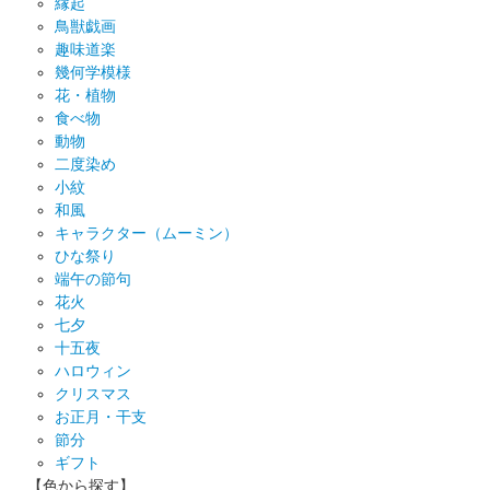
縁起
鳥獣戯画
趣味道楽
幾何学模様
花・植物
食べ物
動物
二度染め
小紋
和風
キャラクター（ムーミン）
ひな祭り
端午の節句
花火
七夕
十五夜
ハロウィン
クリスマス
お正月・干支
節分
ギフト
【色から探す】