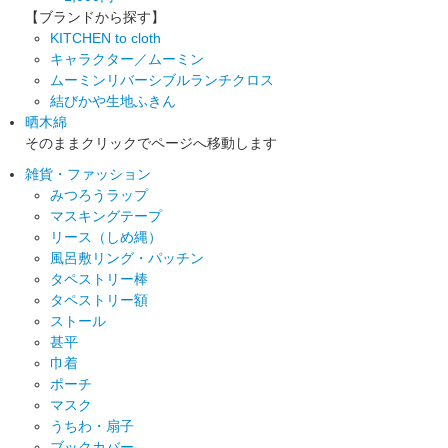
【ブランドから探す】
KITCHEN to cloth
キャラクター／ムーミン
ムーミンリバーシブルランチクロス
結びかや生地ふきん
晒木綿
そのままクリックでページへ移動します
雑貨・ファッション
みつろうラップ
マスキングテープ
リース（しめ縄）
風呂敷リング・パッチン
タペストリー棒
タペストリー額
ストール
甚平
巾着
ポーチ
マスク
うちわ・扇子
ブックカバー