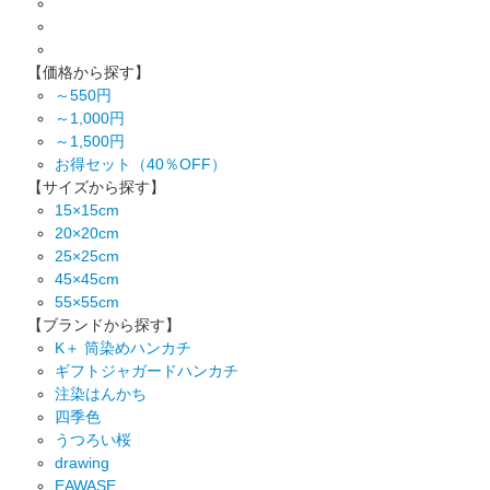
【価格から探す】
～550円
～1,000円
～1,500円
お得セット（40％OFF）
【サイズから探す】
15×15cm
20×20cm
25×25cm
45×45cm
55×55cm
【ブランドから探す】
K＋ 筒染めハンカチ
ギフトジャガードハンカチ
注染はんかち
四季色
うつろい桜
drawing
EAWASE