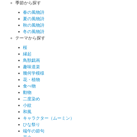
季節から探す
春の風物詩
夏の風物詩
秋の風物詩
冬の風物詩
テーマから探す
桜
縁起
鳥獣戯画
趣味道楽
幾何学模様
花・植物
食べ物
動物
二度染め
小紋
和風
キャラクター（ムーミン）
ひな祭り
端午の節句