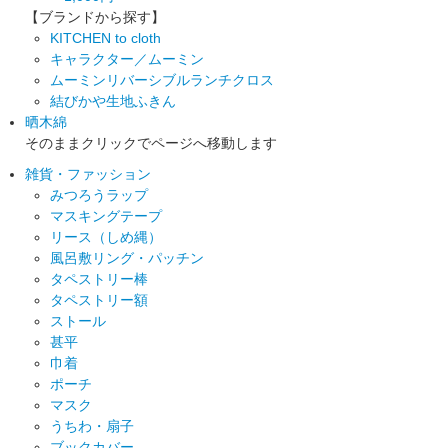
【ブランドから探す】
KITCHEN to cloth
キャラクター／ムーミン
ムーミンリバーシブルランチクロス
結びかや生地ふきん
晒木綿
そのままクリックでページへ移動します
雑貨・ファッション
みつろうラップ
マスキングテープ
リース（しめ縄）
風呂敷リング・パッチン
タペストリー棒
タペストリー額
ストール
甚平
巾着
ポーチ
マスク
うちわ・扇子
ブックカバー