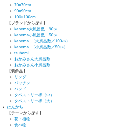
70×70cm
90×90cm
100×100cm
【ブランドから探す】
kenema大風呂敷 90㎝
kenema小風呂敷 50㎝
kenema+（大風呂敷／100㎝）
kenema+（小風呂敷／50㎝）
tsubomi
おかみさん大風呂敷
おかみさん小風呂敷
【装飾品】
リング
パッチン
ハンド
タペストリー棒（中）
タペストリー棒（大）
はんかち
【テーマから探す】
花・植物
食べ物