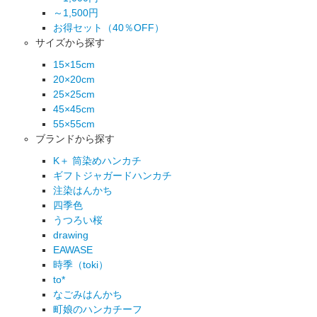
～1,500円
お得セット（40％OFF）
サイズから探す
15×15cm
20×20cm
25×25cm
45×45cm
55×55cm
ブランドから探す
K＋ 筒染めハンカチ
ギフトジャガードハンカチ
注染はんかち
四季色
うつろい桜
drawing
EAWASE
時季（toki）
to*
なごみはんかち
町娘のハンカチーフ