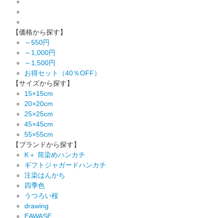
【価格から探す】
～550円
～1,000円
～1,500円
お得セット（40％OFF）
【サイズから探す】
15×15cm
20×20cm
25×25cm
45×45cm
55×55cm
【ブランドから探す】
K＋ 筒染めハンカチ
ギフトジャガードハンカチ
注染はんかち
四季色
うつろい桜
drawing
EAWASE