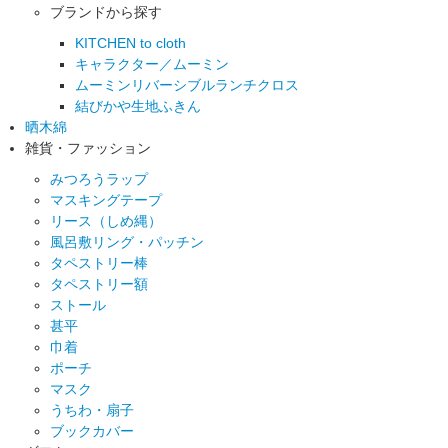
ブランドから探す
KITCHEN to cloth
キャラクター／ムーミン
ムーミンリバーシブルランチクロス
結びかや生地ふきん
晒木綿
雑貨・ファッション
みつろうラップ
マスキングテープ
リース（しめ縄）
風呂敷リング・パッチン
タペストリー棒
タペストリー額
ストール
甚平
巾着
ポーチ
マスク
うちわ・扇子
ブックカバー