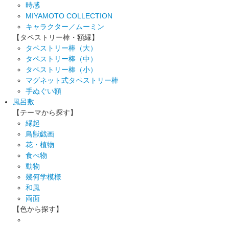
時感
MIYAMOTO COLLECTION
キャラクター／ムーミン
【タペストリー棒・額縁】
タペストリー棒（大）
タペストリー棒（中）
タペストリー棒（小）
マグネット式タペストリー棒
手ぬぐい額
風呂敷
【テーマから探す】
縁起
鳥獣戯画
花・植物
食べ物
動物
幾何学模様
和風
両面
【色から探す】