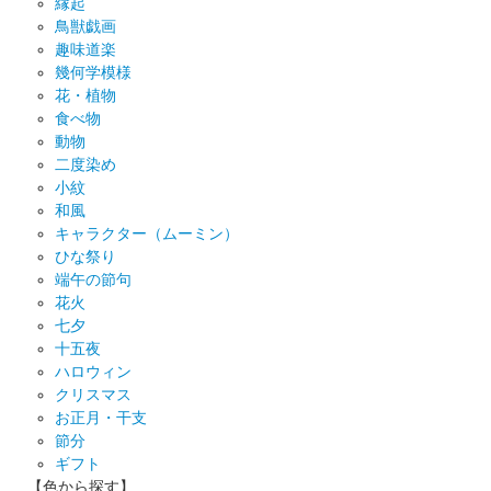
縁起
鳥獣戯画
趣味道楽
幾何学模様
花・植物
食べ物
動物
二度染め
小紋
和風
キャラクター（ムーミン）
ひな祭り
端午の節句
花火
七夕
十五夜
ハロウィン
クリスマス
お正月・干支
節分
ギフト
【色から探す】