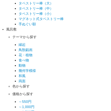
タペストリー棒（大）
タペストリー棒（中）
タペストリー棒（小）
マグネット式タペストリー棒
手ぬぐい額
風呂敷
テーマから探す
縁起
鳥獣戯画
花・植物
食べ物
動物
幾何学模様
和風
両面
色から探す
価格から探す
～550円
～1,000円