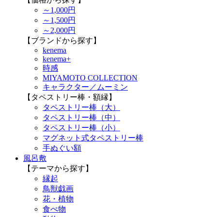
～1,000円
～1,500円
～2,000円
【ブランドから探す】
kenema
kenema+
時感
MIYAMOTO COLLECTION
キャラクター／ムーミン
【タペストリー棒・額縁】
タペストリー棒（大）
タペストリー棒（中）
タペストリー棒（小）
マグネット式タペストリー棒
手ぬぐい額
風呂敷
【テーマから探す】
縁起
鳥獣戯画
花・植物
食べ物