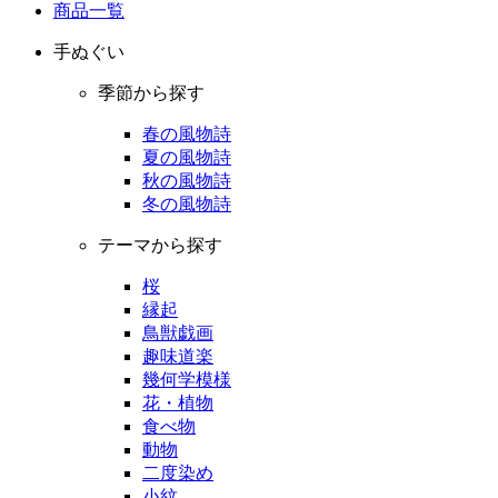
商品一覧
手ぬぐい
季節から探す
春の風物詩
夏の風物詩
秋の風物詩
冬の風物詩
テーマから探す
桜
縁起
鳥獣戯画
趣味道楽
幾何学模様
花・植物
食べ物
動物
二度染め
小紋