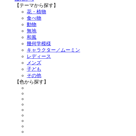
【テーマから探す】
花・植物
食べ物
動物
無地
和風
幾何学模様
キャラクター／ムーミン
レディース
メンズ
子ども
その他
【色から探す】