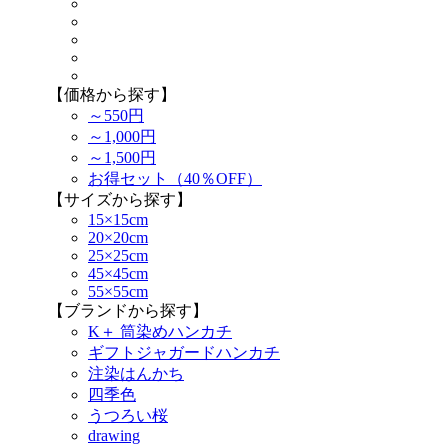
【価格から探す】
～550円
～1,000円
～1,500円
お得セット（40％OFF）
【サイズから探す】
15×15cm
20×20cm
25×25cm
45×45cm
55×55cm
【ブランドから探す】
K＋ 筒染めハンカチ
ギフトジャガードハンカチ
注染はんかち
四季色
うつろい桜
drawing