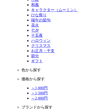
和風
キャラクター（ムーミン）
ひな祭り
端午の節句
花火
七夕
十五夜
ハロウィン
クリスマス
お正月・干支
節分
ギフト
色から探す
価格から探す
～1,000円
～1,500円
～2,000円
ブランドから探す