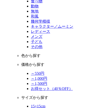
食べ物
動物
無地
和風
幾何学模様
キャラクター／ムーミン
レディース
メンズ
子ども
その他
色から探す
価格から探す
～550円
～1,000円
～1,500円
お得セット（40％OFF）
サイズから探す
15×15cm