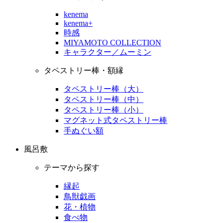
kenema
kenema+
時感
MIYAMOTO COLLECTION
キャラクター／ムーミン
タペストリー棒・額縁
タペストリー棒（大）
タペストリー棒（中）
タペストリー棒（小）
マグネット式タペストリー棒
手ぬぐい額
風呂敷
テーマから探す
縁起
鳥獣戯画
花・植物
食べ物