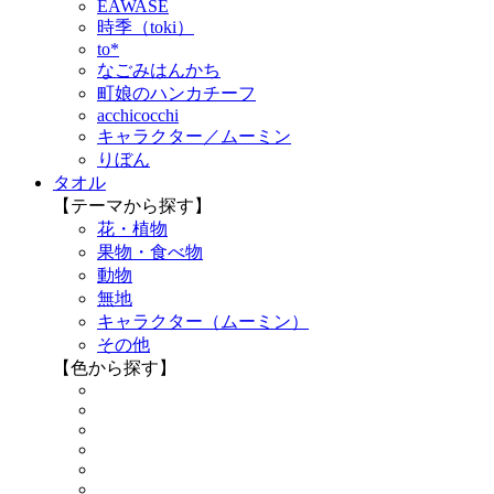
EAWASE
時季（toki）
to*
なごみはんかち
町娘のハンカチーフ
acchicocchi
キャラクター／ムーミン
りぼん
タオル
【テーマから探す】
花・植物
果物・食べ物
動物
無地
キャラクター（ムーミン）
その他
【色から探す】