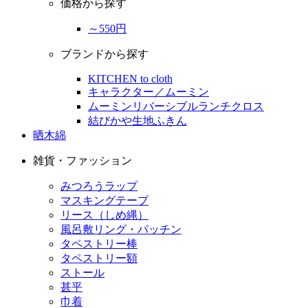
価格から探す
～550円
ブランドから探す
KITCHEN to cloth
キャラクター／ムーミン
ムーミンリバーシブルランチクロス
結びかや生地ふきん
晒木綿
雑貨・ファッション
みつろうラップ
マスキングテープ
リース（しめ縄）
風呂敷リング・パッチン
タペストリー棒
タペストリー額
ストール
甚平
巾着