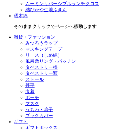
ムーミンリバーシブルランチクロス
結びかや生地ふきん
晒木綿
そのままクリックでページへ移動します
雑貨・ファッション
みつろうラップ
マスキングテープ
リース（しめ縄）
風呂敷リング・パッチン
タペストリー棒
タペストリー額
ストール
甚平
巾着
ポーチ
マスク
うちわ・扇子
ブックカバー
ギフト
ギフトボックス