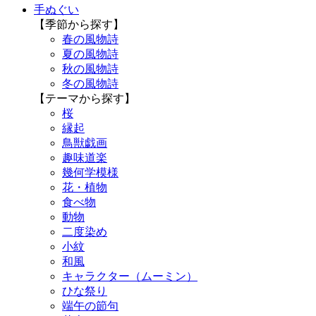
手ぬぐい
【季節から探す】
春の風物詩
夏の風物詩
秋の風物詩
冬の風物詩
【テーマから探す】
桜
縁起
鳥獣戯画
趣味道楽
幾何学模様
花・植物
食べ物
動物
二度染め
小紋
和風
キャラクター（ムーミン）
ひな祭り
端午の節句