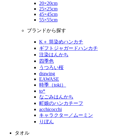
20×20cm
25×25cm
45×45cm
55×55cm
ブランドから探す
K＋ 筒染めハンカチ
ギフトジャガードハンカチ
注染はんかち
四季色
うつろい桜
drawing
EAWASE
時季（toki）
to*
なごみはんかち
町娘のハンカチーフ
acchicocchi
キャラクター／ムーミン
りぼん
タオル