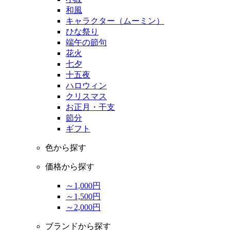
和風
キャラクター（ムーミン）
ひな祭り
端午の節句
花火
七夕
十五夜
ハロウィン
クリスマス
お正月・干支
節分
ギフト
色から探す
価格から探す
～1,000円
～1,500円
～2,000円
ブランドから探す