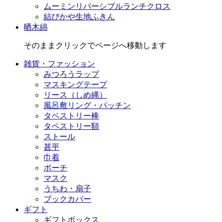
ムーミンリバーシブルランチクロス
結びかや生地ふきん
晒木綿
そのままクリックでページへ移動します
雑貨・ファッション
みつろうラップ
マスキングテープ
リース（しめ縄）
風呂敷リング・パッチン
タペストリー棒
タペストリー額
ストール
甚平
巾着
ポーチ
マスク
うちわ・扇子
ブックカバー
ギフト
ギフトボックス