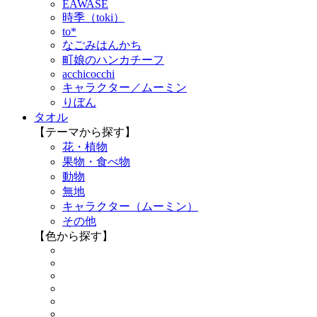
EAWASE
時季（toki）
to*
なごみはんかち
町娘のハンカチーフ
acchicocchi
キャラクター／ムーミン
りぼん
タオル
【テーマから探す】
花・植物
果物・食べ物
動物
無地
キャラクター（ムーミン）
その他
【色から探す】