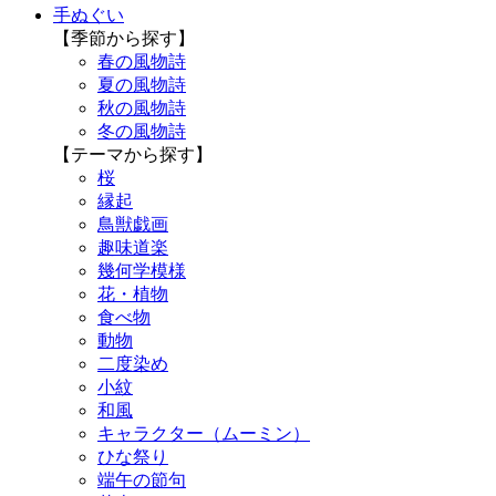
手ぬぐい
【季節から探す】
春の風物詩
夏の風物詩
秋の風物詩
冬の風物詩
【テーマから探す】
桜
縁起
鳥獣戯画
趣味道楽
幾何学模様
花・植物
食べ物
動物
二度染め
小紋
和風
キャラクター（ムーミン）
ひな祭り
端午の節句