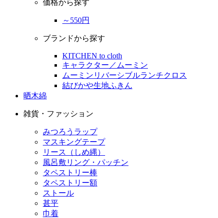
価格から探す
～550円
ブランドから探す
KITCHEN to cloth
キャラクター／ムーミン
ムーミンリバーシブルランチクロス
結びかや生地ふきん
晒木綿
雑貨・ファッション
みつろうラップ
マスキングテープ
リース（しめ縄）
風呂敷リング・パッチン
タペストリー棒
タペストリー額
ストール
甚平
巾着