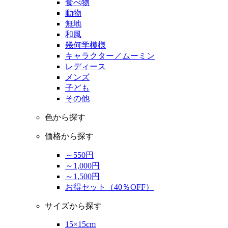
食べ物
動物
無地
和風
幾何学模様
キャラクター／ムーミン
レディース
メンズ
子ども
その他
色から探す
価格から探す
～550円
～1,000円
～1,500円
お得セット（40％OFF）
サイズから探す
15×15cm