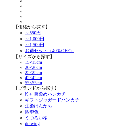
【価格から探す】
～550円
～1,000円
～1,500円
お得セット（40％OFF）
【サイズから探す】
15×15cm
20×20cm
25×25cm
45×45cm
55×55cm
【ブランドから探す】
K＋ 筒染めハンカチ
ギフトジャガードハンカチ
注染はんかち
四季色
うつろい桜
drawing