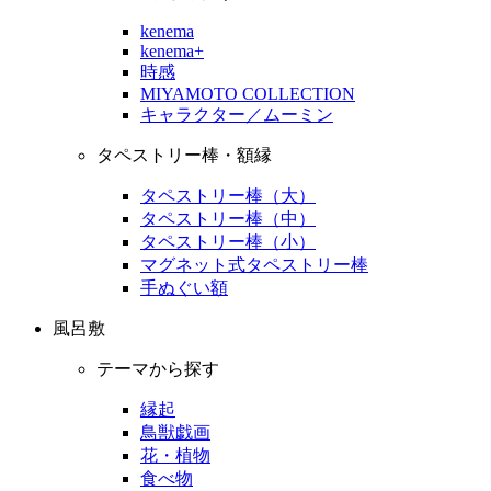
kenema
kenema+
時感
MIYAMOTO COLLECTION
キャラクター／ムーミン
タペストリー棒・額縁
タペストリー棒（大）
タペストリー棒（中）
タペストリー棒（小）
マグネット式タペストリー棒
手ぬぐい額
風呂敷
テーマから探す
縁起
鳥獣戯画
花・植物
食べ物