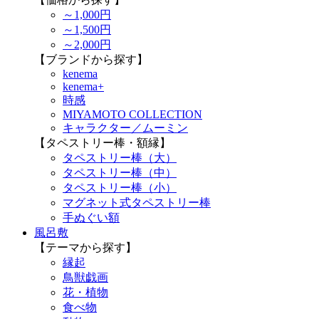
～1,000円
～1,500円
～2,000円
【ブランドから探す】
kenema
kenema+
時感
MIYAMOTO COLLECTION
キャラクター／ムーミン
【タペストリー棒・額縁】
タペストリー棒（大）
タペストリー棒（中）
タペストリー棒（小）
マグネット式タペストリー棒
手ぬぐい額
風呂敷
【テーマから探す】
縁起
鳥獣戯画
花・植物
食べ物