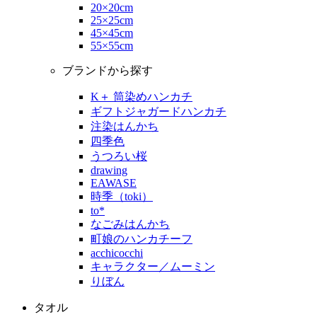
20×20cm
25×25cm
45×45cm
55×55cm
ブランドから探す
K＋ 筒染めハンカチ
ギフトジャガードハンカチ
注染はんかち
四季色
うつろい桜
drawing
EAWASE
時季（toki）
to*
なごみはんかち
町娘のハンカチーフ
acchicocchi
キャラクター／ムーミン
りぼん
タオル