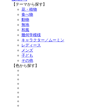
【テーマから探す】
花・植物
食べ物
動物
無地
和風
幾何学模様
キャラクター／ムーミン
レディース
メンズ
子ども
その他
【色から探す】