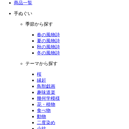
商品一覧
手ぬぐい
季節から探す
春の風物詩
夏の風物詩
秋の風物詩
冬の風物詩
テーマから探す
桜
縁起
鳥獣戯画
趣味道楽
幾何学模様
花・植物
食べ物
動物
二度染め
小紋