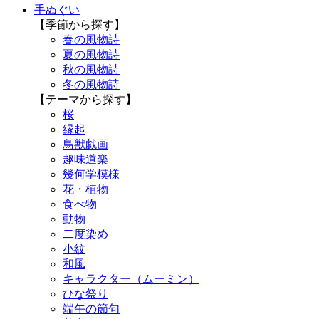
手ぬぐい
【季節から探す】
春の風物詩
夏の風物詩
秋の風物詩
冬の風物詩
【テーマから探す】
桜
縁起
鳥獣戯画
趣味道楽
幾何学模様
花・植物
食べ物
動物
二度染め
小紋
和風
キャラクター（ムーミン）
ひな祭り
端午の節句