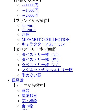
～1,000円
～1,500円
～2,000円
【ブランドから探す】
kenema
kenema+
時感
MIYAMOTO COLLECTION
キャラクター／ムーミン
【タペストリー棒・額縁】
タペストリー棒（大）
タペストリー棒（中）
タペストリー棒（小）
マグネット式タペストリー棒
手ぬぐい額
風呂敷
【テーマから探す】
縁起
鳥獣戯画
花・植物
食べ物