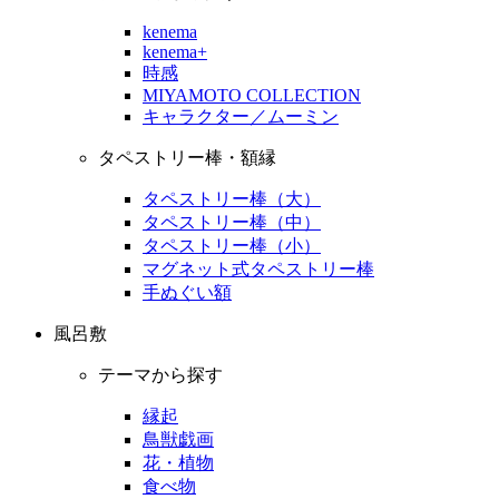
kenema
kenema+
時感
MIYAMOTO COLLECTION
キャラクター／ムーミン
タペストリー棒・額縁
タペストリー棒（大）
タペストリー棒（中）
タペストリー棒（小）
マグネット式タペストリー棒
手ぬぐい額
風呂敷
テーマから探す
縁起
鳥獣戯画
花・植物
食べ物