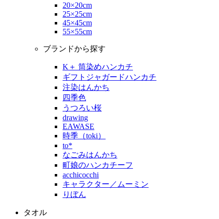
20×20cm
25×25cm
45×45cm
55×55cm
ブランドから探す
K＋ 筒染めハンカチ
ギフトジャガードハンカチ
注染はんかち
四季色
うつろい桜
drawing
EAWASE
時季（toki）
to*
なごみはんかち
町娘のハンカチーフ
acchicocchi
キャラクター／ムーミン
りぼん
タオル