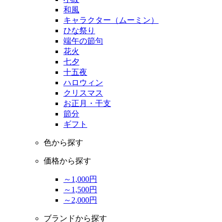
和風
キャラクター（ムーミン）
ひな祭り
端午の節句
花火
七夕
十五夜
ハロウィン
クリスマス
お正月・干支
節分
ギフト
色から探す
価格から探す
～1,000円
～1,500円
～2,000円
ブランドから探す