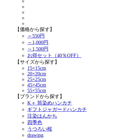
【価格から探す】
～550円
～1,000円
～1,500円
お得セット（40％OFF）
【サイズから探す】
15×15cm
20×20cm
25×25cm
45×45cm
55×55cm
【ブランドから探す】
K＋ 筒染めハンカチ
ギフトジャガードハンカチ
注染はんかち
四季色
うつろい桜
drawing