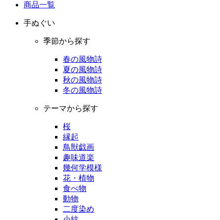
商品一覧
手ぬぐい
季節から探す
春の風物詩
夏の風物詩
秋の風物詩
冬の風物詩
テーマから探す
桜
縁起
鳥獣戯画
趣味道楽
幾何学模様
花・植物
食べ物
動物
二度染め
小紋