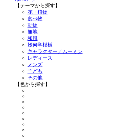
【テーマから探す】
花・植物
食べ物
動物
無地
和風
幾何学模様
キャラクター／ムーミン
レディース
メンズ
子ども
その他
【色から探す】