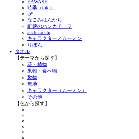
EAWASE
時季（toki）
to*
なごみはんかち
町娘のハンカチーフ
acchicocchi
キャラクター／ムーミン
りぼん
タオル
【テーマから探す】
花・植物
果物・食べ物
動物
無地
キャラクター（ムーミン）
その他
【色から探す】