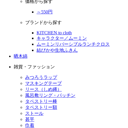
価格から探す
～550円
ブランドから探す
KITCHEN to cloth
キャラクター／ムーミン
ムーミンリバーシブルランチクロス
結びかや生地ふきん
晒木綿
雑貨・ファッション
みつろうラップ
マスキングテープ
リース（しめ縄）
風呂敷リング・パッチン
タペストリー棒
タペストリー額
ストール
甚平
巾着