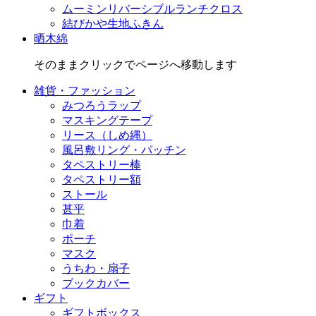
ムーミンリバーシブルランチクロス
結びかや生地ふきん
晒木綿
そのままクリックでページへ移動します
雑貨・ファッション
みつろうラップ
マスキングテープ
リース（しめ縄）
風呂敷リング・パッチン
タペストリー棒
タペストリー額
ストール
甚平
巾着
ポーチ
マスク
うちわ・扇子
ブックカバー
ギフト
ギフトボックス