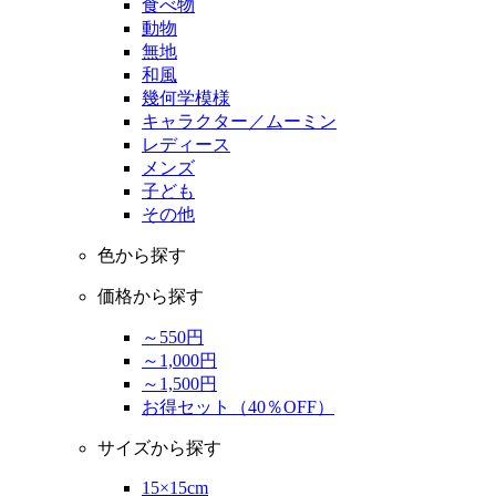
食べ物
動物
無地
和風
幾何学模様
キャラクター／ムーミン
レディース
メンズ
子ども
その他
色から探す
価格から探す
～550円
～1,000円
～1,500円
お得セット（40％OFF）
サイズから探す
15×15cm