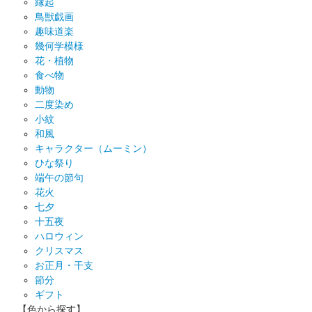
縁起
鳥獣戯画
趣味道楽
幾何学模様
花・植物
食べ物
動物
二度染め
小紋
和風
キャラクター（ムーミン）
ひな祭り
端午の節句
花火
七夕
十五夜
ハロウィン
クリスマス
お正月・干支
節分
ギフト
【色から探す】