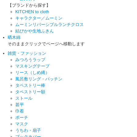
【ブランドから探す】
KITCHEN to cloth
キャラクター／ムーミン
ムーミンリバーシブルランチクロス
結びかや生地ふきん
晒木綿
そのままクリックでページへ移動します
雑貨・ファッション
みつろうラップ
マスキングテープ
リース（しめ縄）
風呂敷リング・パッチン
タペストリー棒
タペストリー額
ストール
甚平
巾着
ポーチ
マスク
うちわ・扇子
ブックカバー