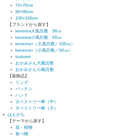
70×70cm
90×90cm
100×100cm
【ブランドから探す】
kenema大風呂敷 90㎝
kenema小風呂敷 50㎝
kenema+（大風呂敷／100㎝）
kenema+（小風呂敷／50㎝）
tsubomi
おかみさん大風呂敷
おかみさん小風呂敷
【装飾品】
リング
パッチン
ハンド
タペストリー棒（中）
タペストリー棒（大）
はんかち
【テーマから探す】
花・植物
食べ物