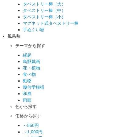
タペストリー棒（大）
タペストリー棒（中）
タペストリー棒（小）
マグネット式タペストリー棒
手ぬぐい額
風呂敷
テーマから探す
縁起
鳥獣戯画
花・植物
食べ物
動物
幾何学模様
和風
両面
色から探す
価格から探す
～550円
～1,000円