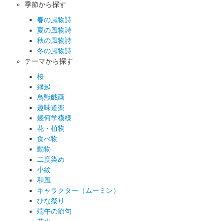
季節から探す
春の風物詩
夏の風物詩
秋の風物詩
冬の風物詩
テーマから探す
桜
縁起
鳥獣戯画
趣味道楽
幾何学模様
花・植物
食べ物
動物
二度染め
小紋
和風
キャラクター（ムーミン）
ひな祭り
端午の節句