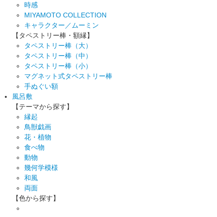
時感
MIYAMOTO COLLECTION
キャラクター／ムーミン
【タペストリー棒・額縁】
タペストリー棒（大）
タペストリー棒（中）
タペストリー棒（小）
マグネット式タペストリー棒
手ぬぐい額
風呂敷
【テーマから探す】
縁起
鳥獣戯画
花・植物
食べ物
動物
幾何学模様
和風
両面
【色から探す】