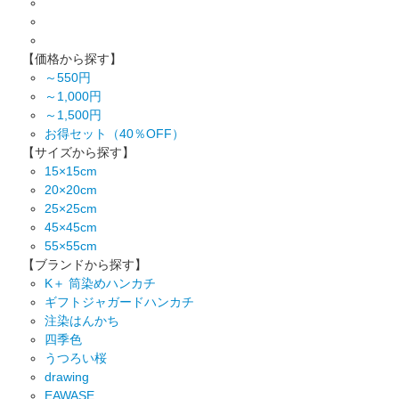
【価格から探す】
～550円
～1,000円
～1,500円
お得セット（40％OFF）
【サイズから探す】
15×15cm
20×20cm
25×25cm
45×45cm
55×55cm
【ブランドから探す】
K＋ 筒染めハンカチ
ギフトジャガードハンカチ
注染はんかち
四季色
うつろい桜
drawing
EAWASE