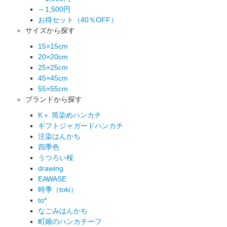
～1,500円
お得セット（40％OFF）
サイズから探す
15×15cm
20×20cm
25×25cm
45×45cm
55×55cm
ブランドから探す
K＋ 筒染めハンカチ
ギフトジャガードハンカチ
注染はんかち
四季色
うつろい桜
drawing
EAWASE
時季（toki）
to*
なごみはんかち
町娘のハンカチーフ