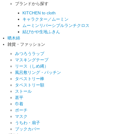
ブランドから探す
KITCHEN to cloth
キャラクター／ムーミン
ムーミンリバーシブルランチクロス
結びかや生地ふきん
晒木綿
雑貨・ファッション
みつろうラップ
マスキングテープ
リース（しめ縄）
風呂敷リング・パッチン
タペストリー棒
タペストリー額
ストール
甚平
巾着
ポーチ
マスク
うちわ・扇子
ブックカバー